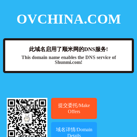
OVCHINA.COM
此域名启用了顺米网的DNS服务!
This domain name enables the DNS service of
Shunmi.com!
提交委托/Make
Offers
域名详情/Domain
Details